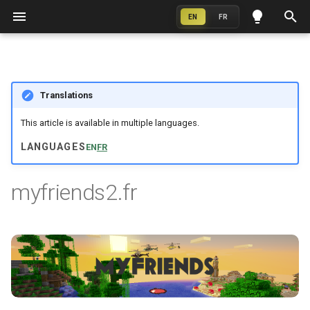
EN
FR
I
n
2026
3D Printing
Translations
i
t
This article is available in multiple languages.
2024
Electronics
i
LANGUAGES
EN
FR
2017
Web
a
myfriends2.fr
l
i
z
i
n